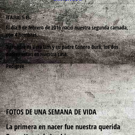
BABIES B
El día 9 de febrero de 2016 nació nuestra segunda camada,
con 4 hembras.
Su madre es Vera Lizh y su padre Connro Burli, los dos
padres están en nuestra casa.
Pedigree
FOTOS DE UNA SEMANA DE VIDA
La primera en nacer fue nuestra querida