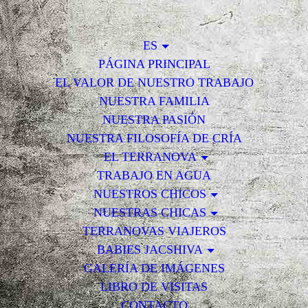
ES
PÁGINA PRINCIPAL
EL VALOR DE NUESTRO TRABAJO
NUESTRA FAMILIA
NUESTRA PASIÓN
NUESTRA FILOSOFÍA DE CRÍA
EL TERRANOVA
TRABAJO EN AGUA
NUESTROS CHICOS
NUESTRAS CHICAS
TERRANOVAS VIAJEROS
BABIES JACSHIVA
GALERÍA DE IMÁGENES
LIBRO DE VISITAS
CONTACTO