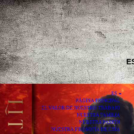
E
ES
PÁGINA PRINCIPAL
EL VALOR DE NUESTRO TRABAJO
NUESTRA FAMILIA
NUESTRA PASIÓN
NUESTRA FILOSOFÍA DE CRÍA