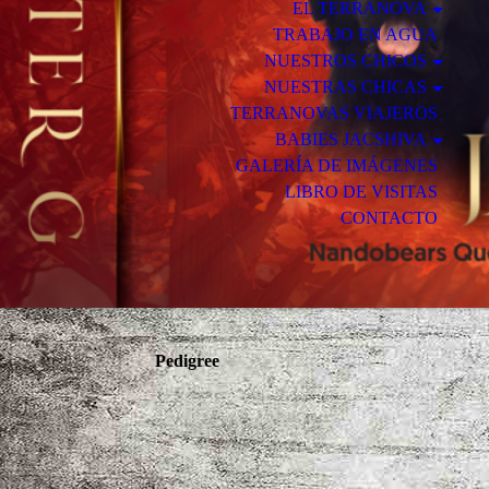
EL TERRANOVA
TRABAJO EN AGUA
NUESTROS CHICOS
NUESTRAS CHICAS
TERRANOVAS VIAJEROS
BABIES JACSHIVA
GALERÍA DE IMÁGENES
LIBRO DE VISITAS
CONTACTO
Pedigree