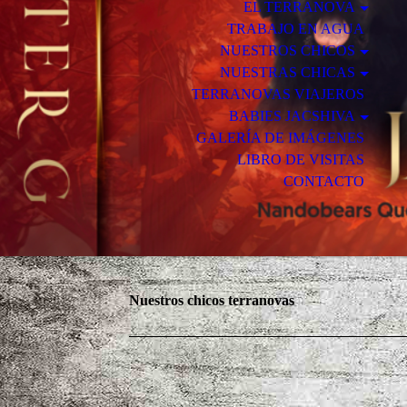
EL TERRANOVA
TRABAJO EN AGUA
NUESTROS CHICOS
NUESTRAS CHICAS
TERRANOVAS VIAJEROS
BABIES JACSHIVA
GALERÍA DE IMÁGENES
LIBRO DE VISITAS
CONTACTO
Nuestros chicos terranovas