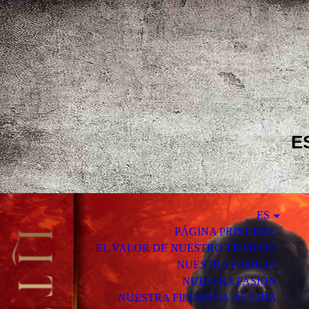
E
ES
PÁGINA PRINCIPAL
EL VALOR DE NUESTRO TRABAJO
NUESTRA FAMILIA
NUESTRA PASIÓN
NUESTRA FILOSOFÍA DE CRÍA