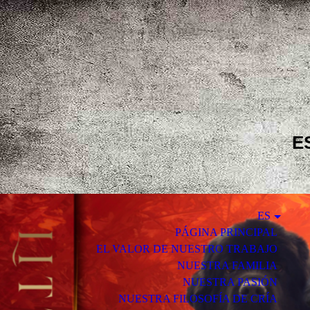
E
ES
PÁGINA PRINCIPAL
EL VALOR DE NUESTRO TRABAJO
NUESTRA FAMILIA
NUESTRA PASIÓN
NUESTRA FILOSOFÍA DE CRÍA