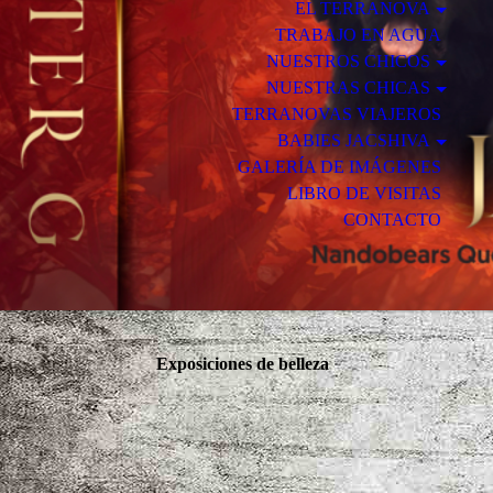
EL TERRANOVA
TRABAJO EN AGUA
NUESTROS CHICOS
NUESTRAS CHICAS
TERRANOVAS VIAJEROS
BABIES JACSHIVA
GALERÍA DE IMÁGENES
LIBRO DE VISITAS
CONTACTO
Exposiciones de belleza