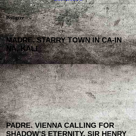
Pedigree
MADRE. STARRY TOWN IN CA-IN
NA, KALI
PADRE. VIENNA CALLING FOR
SHADOW'S ETERNITY. SIR HENRY