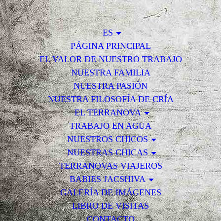
ES
PÁGINA PRINCIPAL
EL VALOR DE NUESTRO TRABAJO
NUESTRA FAMILIA
NUESTRA PASIÓN
NUESTRA FILOSOFÍA DE CRÍA
EL TERRANOVA
TRABAJO EN AGUA
NUESTROS CHICOS
NUESTRAS CHICAS
TERRANOVAS VIAJEROS
BABIES JACSHIVA
GALERÍA DE IMÁGENES
LIBRO DE VISITAS
CONTACTO