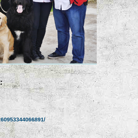
:
260953344066891/