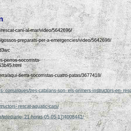
n
a/rescat-cani-al-mar/video/5642696/
rra/gossos-preparats-per-a-emergencies/video/5642698/
yd3wc
s-perros-socorrista-
3b45.html
ierra/aqui-tierra-socorristas-cuatro-patas/3677418/
es- comarques/tres-catalans-son- els-primers-instructors-en- res
ructors- rescat-aquatic-cani/
rio/telediario- 21-horas-05-05-17/4008441/