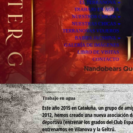
EL TERRANOVA
TRABAJO EN AGUA
NUESTROS CHICOS
NUESTRAS CHICAS
TERRANOVAS VIAJEROS
BABIES JACSHIVA
GALERÍA DE IMÁGENES
LIBRO DE VISITAS
CONTACTO
Trabajo en agua
Este año 2015 en Cataluña, un grupo de ami
2012, hemos creado una nueva asociación de
deportiva (entrenar los grados del Club Esp
entrenamos en Vilanova y la Geltrú.