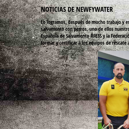
NOTICIAS DE NEWFYWATER
Lo logramos, después de mucho trabajo y e
salvamento con perros, uno de ellos nuestro
Española de Salvamento RFESS y la Federació
formar y certificar a los equipos de rescate