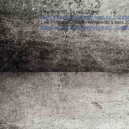
Link Noticias, 14 min 23 seg
http://alacarta. aragontelevision.es/…/ara
Link Programa Aragón en Abierto, 1 hora 2
http://alacarta. aragontelevision.es/…/sa