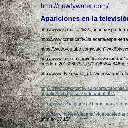
http://newfywater.com/
Apariciones en la televisió
http://www.ccma.cat/tv3/alacarta/espai-terr
http://www.ccma.cat/tv3/alacarta/espai-te
https://www.youtube.com/watch?v=x6ptyv
http://www.lasexta.com/noticias/sociedad/lo
pueden_2016080757a772b26584a8469ef5
http://www.rtve.es/alacarta/videos/aqui-la-t
http://www.ccma.cat/tv3/ alacarta/telenotici
aquatic-amb-gossos/ video/5665397/
http://www.canalblau.cat/ homologacio-dinst
http://www.rtve.es/alacarta/ videos/teledia
(minuto 37 15")