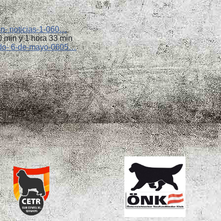
gon- noticias-1-060…
0 min y 1 hora 33 min
bado- 6-de-mayo-0605…