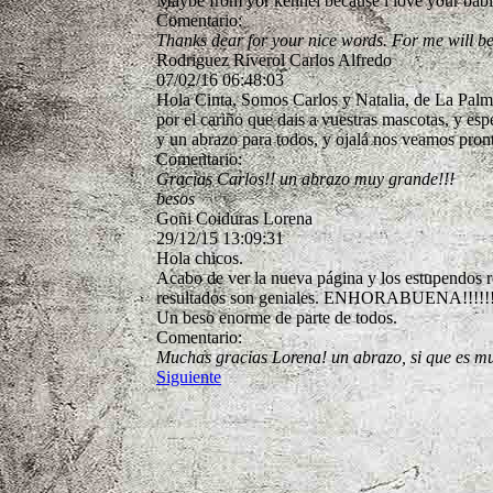
Maybe from yor kennel because l love your babi
Comentario:
Thanks dear for your nice words. For me will be
Rodriguez Riverol Carlos Alfredo
07/02/16
06:48:03
Hola Cinta, Somos Carlos y Natalia, de La Palma 
por el cariño que dais a vuestras mascotas, y e
y un abrazo para todos, y ojalá nos veamos pron
Comentario:
Gracias Carlos!! un abrazo muy grande!!!
besos
Goñi Coiduras Lorena
29/12/15
13:09:31
Hola chicos.
Acabo de ver la nueva página y los estupendos re
resultados son geniales. ENHORABUENA!!!!!!
Un beso enorme de parte de todos.
Comentario:
Muchas gracias Lorena! un abrazo, si que es mu
Siguiente