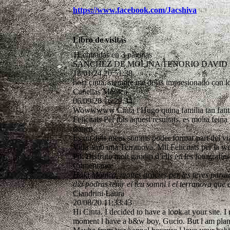
https://www.facebook.com/Jacshiva
Libro de visitas
11 entradas en 3 páginas
SANCHEZ DE MOLINA TENORIO DAVID
18/01/24
20:51:38
hola cinta, siempre me dejas impresionado con lo
Cañellas Mònica
06/09/20
16:29:34
Wowwwww Cinta i Hugo quina familia tan fantàst
Felicitats Per tots aquest resultats, es molta fei
donen.
Es un dels meus somnis poder formar part del via
Vida amb una Terranova. Mil Felicitats per la we
Pd: Disfruto molt gaudin d’ells en les fotografíes
Comentario:
Hola Mònica, moltes gràcies per les teves paraul
dia podras tenir el teu somni i el terranova que e
Ciandrini Laura
20/08/20
11:33:43
Hi Cinta. I decided to have a look at your site. 
moment l have a b&w boy, Gucio. But l am planning