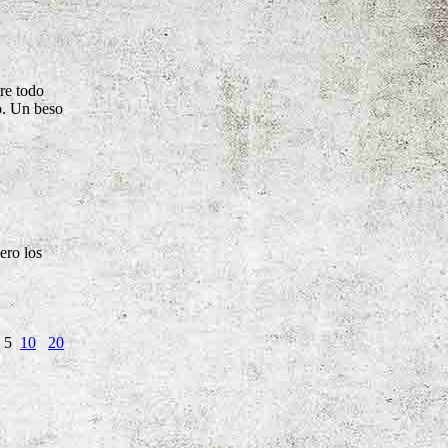
bre todo
o. Un beso
ero los
: 5
10
20