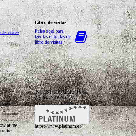
Libro de visitas
Pulse aquí para
 de visitas
leer las entradas de
libro de visitas
ls us
NUESTROS CHICOS SE
ALIMENTAN CON:
e algún
now at the
https://www.platinum.es/
retire.