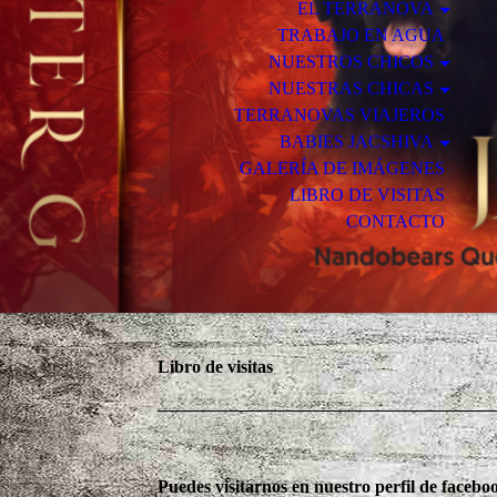
EL TERRANOVA
TRABAJO EN AGUA
NUESTROS CHICOS
NUESTRAS CHICAS
TERRANOVAS VIAJEROS
BABIES JACSHIVA
GALERÍA DE IMÁGENES
LIBRO DE VISITAS
CONTACTO
Libro de visitas
Puedes visitarnos en nuestro perfil de facebo