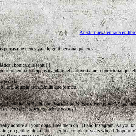
Añadir nueva entrada en libro
s perros que tienes y de lo gran persona que eres ,
ica i bonica que teniu!!!!
na però ho teniu recompensat amb tot el carinyo i amor condicional que el
tge de la
b i tota aquesta gran familia que formeu.
.
es!! hem fas molt feliç que disfrutes de la nostra web i fotos! Segur qu
t trii serà molt afortunat. Molts petons!!
I really admire all your dogs. I see them on FB and Instagram. As you k
 on getting him a little sister in a couple of years when l (hopefully) 