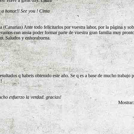
es! Have a great day. Laura
 a honor!! See you ! Cinta
(Canarias) Ante todo felicitarlos por vuestra labor, por la página y so
speramos con ansia poder formar parte de vuestra gran familia muy pront
to. Saludos y enhorabuena.
sultados q habeis obtenido este año. Se q es a base de mucho trabajo p
!
cho esfuerzo la verdad. gracias!
Mostrar