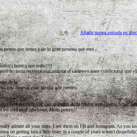
Añadir nueva entrada en libro
s perros que tienes y de lo gran persona que eres ,
ica i bonica que teniu!!!!
na però ho teniu recompensat amb tot el carinyo i amor condicional que el
tge de la
b i tota aquesta gran familia que formeu.
.
es!! hem fas molt feliç que disfrutes de la nostra web i fotos! Segur qu
t trii serà molt afortunat. Molts petons!!
I really admire all your dogs. I see them on FB and Instagram. As you k
 on getting him a little sister in a couple of years when l (hopefully) 