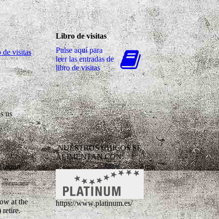
Libro de visitas
Pulse aquí para
 de visitas
leer las entradas de
libro de visitas
ls us
NUESTROS CHICOS SE
ALIMENTAN CON:
e algún
now at the
https://www.platinum.es/
retire.