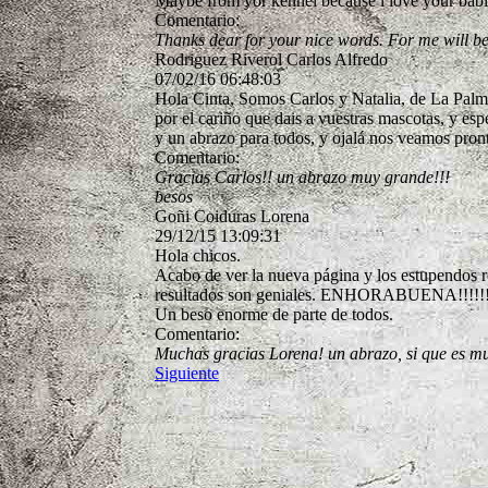
Maybe from yor kennel because l love your babi
Comentario:
Thanks dear for your nice words. For me will be
Rodriguez Riverol Carlos Alfredo
07/02/16
06:48:03
Hola Cinta, Somos Carlos y Natalia, de La Palma 
por el cariño que dais a vuestras mascotas, y e
y un abrazo para todos, y ojalá nos veamos pron
Comentario:
Gracias Carlos!! un abrazo muy grande!!!
besos
Goñi Coiduras Lorena
29/12/15
13:09:31
Hola chicos.
Acabo de ver la nueva página y los estupendos re
resultados son geniales. ENHORABUENA!!!!!!
Un beso enorme de parte de todos.
Comentario:
Muchas gracias Lorena! un abrazo, si que es mu
Siguiente