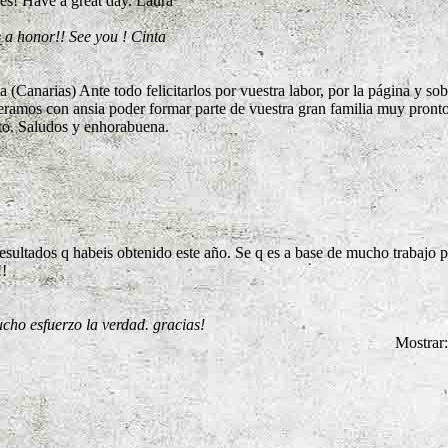
es! Have a great day. Laura
 a honor!! See you ! Cinta
(Canarias) Ante todo felicitarlos por vuestra labor, por la página y so
speramos con ansia poder formar parte de vuestra gran familia muy pront
to. Saludos y enhorabuena.
sultados q habeis obtenido este año. Se q es a base de mucho trabajo p
!
cho esfuerzo la verdad. gracias!
Mostrar