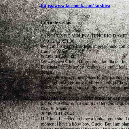
https://www.facebook.com/Jacshiva
Libro de visitas
11 entradas en 3 páginas
SANCHEZ DE MOLINA TENORIO DAVID
18/01/24
20:51:38
hola cinta, siempre me dejas impresionado con lo
Cañellas Mònica
06/09/20
16:29:34
Wowwwww Cinta i Hugo quina familia tan fantàst
Felicitats Per tots aquest resultats, es molta fei
donen.
Es un dels meus somnis poder formar part del via
Vida amb una Terranova. Mil Felicitats per la we
Pd: Disfruto molt gaudin d’ells en les fotografíes
Comentario:
Hola Mònica, moltes gràcies per les teves paraul
dia podras tenir el teu somni i el terranova que e
Ciandrini Laura
20/08/20
11:33:43
Hi Cinta. I decided to have a look at your site. 
moment l have a b&w boy, Gucio. But l am planning