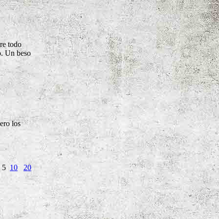
bre todo
o. Un beso
ero los
: 5
10
20