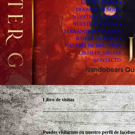
EL TERRANOVA
TRABAJO EN AGUA
NUESTROS CHICOS
NUESTRAS CHICAS
TERRANOVAS VIAJEROS
BABIES JACSHIVA
GALERÍA DE IMÁGENES
LIBRO DE VISITAS
CONTACTO
Libro de visitas
Puedes visitarnos en nuestro perfil de facebo