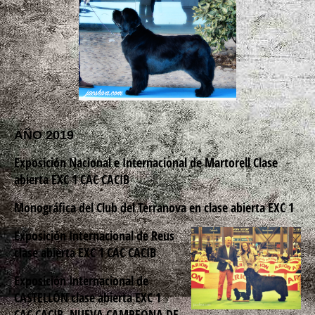
AÑO 2019
Exposición Nacional e Internacional de Martorell Clase
abierta EXC 1 CAC CACIB
Monográfica del Club del Terranova en clase abierta EXC 1
Exposición Internacional de Reus
clase abierta EXC 1 CAC CACIB
Exposición Internacional de
CASTELLÓN clase abierta EXC 1
CAC CACIB
NUEVA CAMPEONA DE