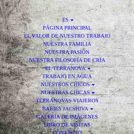
ES
PÁGINA PRINCIPAL
EL VALOR DE NUESTRO TRABAJO
NUESTRA FAMILIA
NUESTRA PASIÓN
NUESTRA FILOSOFÍA DE CRÍA
EL TERRANOVA
TRABAJO EN AGUA
NUESTROS CHICOS
NUESTRAS CHICAS
TERRANOVAS VIAJEROS
BABIES JACSHIVA
GALERÍA DE IMÁGENES
LIBRO DE VISITAS
CONTACTO