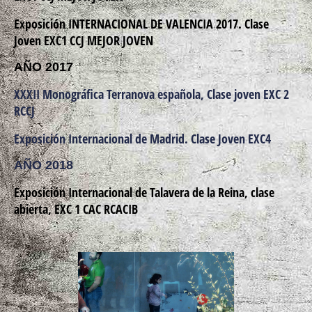
Exposición INTERNACIONAL DE VALENCIA 2017. Clase
Joven EXC1 CCJ MEJOR JOVEN
AÑO 2017
XXXII Monográfica Terranova española, Clase joven EXC 2
RCCJ
Exposición Internacional de Madrid. Clase Joven EXC4
AÑO 2018
Exposición Internacional de Talavera de la Reina, clase
abierta, EXC 1 CAC RCACIB