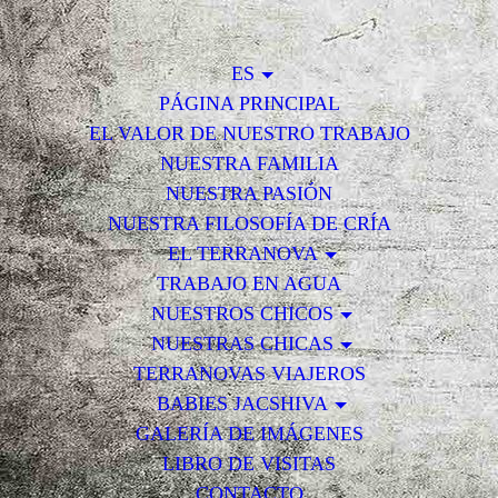
ES
PÁGINA PRINCIPAL
EL VALOR DE NUESTRO TRABAJO
NUESTRA FAMILIA
NUESTRA PASIÓN
NUESTRA FILOSOFÍA DE CRÍA
EL TERRANOVA
TRABAJO EN AGUA
NUESTROS CHICOS
NUESTRAS CHICAS
TERRANOVAS VIAJEROS
BABIES JACSHIVA
GALERÍA DE IMÁGENES
LIBRO DE VISITAS
CONTACTO