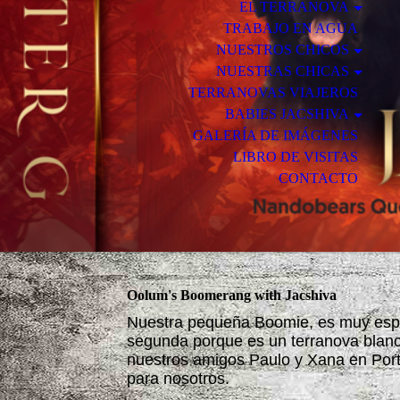
EL TERRANOVA
TRABAJO EN AGUA
NUESTROS CHICOS
NUESTRAS CHICAS
TERRANOVAS VIAJEROS
BABIES JACSHIVA
GALERÍA DE IMÁGENES
LIBRO DE VISITAS
CONTACTO
Oolum's Boomerang with Jacshiva
Nuestra pequeña Boomie, es muy espec
segunda porque es un terranova blanco
nuestros amigos Paulo y Xana en Portu
para nosotros.